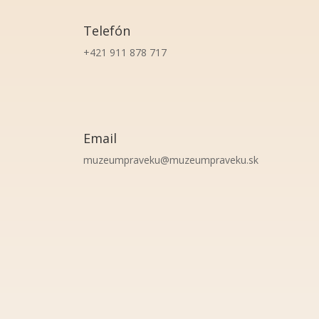
Telefón
+421 911 878 717
Email
muzeumpraveku@muzeumpraveku.sk